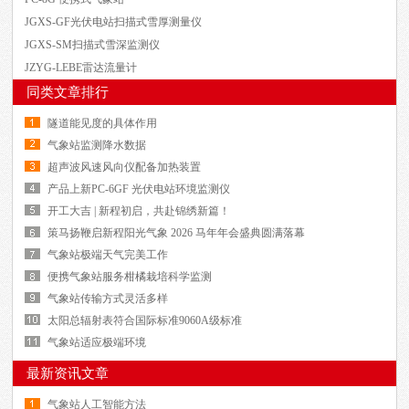
JGXS-GF光伏电站扫描式雪厚测量仪
JGXS-SM扫描式雪深监测仪
JZYG-LEBE雷达流量计
同类文章排行
隧道能见度的具体作用
气象站监测降水数据
超声波风速风向仪配备加热装置
产品上新PC-6GF 光伏电站环境监测仪
开工大吉 | 新程初启，共赴锦绣新篇！
策马扬鞭启新程阳光气象 2026 马年年会盛典圆满落幕
气象站极端天气完美工作
便携气象站服务柑橘栽培科学监测
气象站传输方式灵活多样
太阳总辐射表符合国际标准9060A级标准
气象站适应极端环境
最新资讯文章
气象站人工智能方法