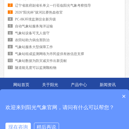
辽宁省政府副省长单义一行莅临阳光气象考察指导
2026“阳光杯”拔河比赛热血收官
PC-8K环境监测仪全新升级
自动气象站服务海洋运输
气象站设备可无人值守
农田站助力病虫害防治
气象站服务大型保障工作
气象站组成监测网络为市民提供有效信息支撑
气象站数据为防灾减灾作出新贡献
隧道能见度可以监测颗粒物
网站首页
关于阳光
产品中心
新闻资讯
应用案例
联系我们
×
锦州阳光的主要产品有
便携式气象站
,
自动气象站
,
能见度仪
等,是中国领先的气象
欢迎来到阳光气象官网，请问有什么可以帮您？
环境仪器与新能源检测设备解决方案提供商.成立十余年,始终致力于
校园气象站
,
能见度仪
的研发与制造,产品被广泛应用于各个领域,广受好评.
企业Q Q:2270327000 全国免费电话：400-816-1636
现在咨询
稍后再说
地址：辽宁省锦州市松山新区东海大街15号 备案号：
辽ICP备07008248号-3