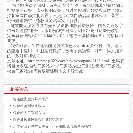
道能见度检测仪在现代交通中已经是不可缺少的检测设备。
为了解决这个问题，首先要安装可对
一氧化碳
和悬浮颗粒物进
行测量的设备，这些检测设备，可以将检测到数据和参数传输到
控制室或自动控制装置，人为启动或自动启动排风和除尘装置，
确保隧道内空气指标满足汽车安全行驶。
隧道
能见度
装置具有光学发送器和散射接收器，内含高速数字
信号处理控制部件，采用光线投射法，测量距离可达6米光路。
完全符合国标BG/T26944.3-2011《隧道环境检测设备》的指标和
要求。
我公司设计生产隧道能见度装置已经在全国多个省、市、地区
的隧道中应用，并且运行良好，数据采集准确、可靠，得到用户
的一致好评和认可。
文章地址：
http://www.jz322.com/news/company/3112.html
,土壤墒
情监测系统,自动气象站,小型气象站,农业气象站,便携式气象站,
校园气象站;如需转载请注明本文来源出处！
相关资讯
隧道能见度的具体作用
气象站监测降水数据
气象站人工智能方法
超声波风速风向仪配备加热装置
辽宁省政府副省长单义一行莅临阳光气象考察指导