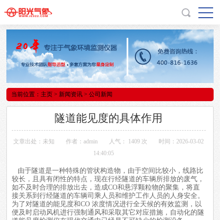
当前位置：
主页
>
新闻资讯
> 公司新闻
隧道能见度的具体作用
文章出处：未知
作者：admin
人气：
1409 次
时间：2026-03-02
14:40:05
由于隧道是一种特殊的管状构造物，由于空间比较小，线路比
较长，且具有闭性的特点，现在行经隧道的车辆所排放的废气，
如不及时合理的排放出去，造成CO和悬浮颗粒物的聚集，将直
接关系到行经隧道的车辆司乘人员和维护工作人员的人身安全。
为了对隧道的
能见度
和CO 浓度情况进行全天候的有效监测，以
便及时启动风机进行强制通风和采取其它对应措施，自动化的隧