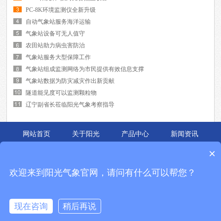
PC-8K环境监测仪全新升级
自动气象站服务海洋运输
气象站设备可无人值守
农田站助力病虫害防治
气象站服务大型保障工作
气象站组成监测网络为市民提供有效信息支撑
气象站数据为防灾减灾作出新贡献
隧道能见度可以监测颗粒物
辽宁副省长莅临阳光气象考察指导
网站首页
关于阳光
产品中心
新闻资讯
应用案例
联系我们
×
锦州阳光的主要产品有
便携式气象站
,
自动气象站
,
能见度仪
等,是中国领先的气象
欢迎来到阳光气象官网，请问有什么可以帮您？
环境仪器与新能源检测设备解决方案提供商.成立十余年,始终致力于
校园气象站
,
能见度仪
的研发与制造,产品被广泛应用于各个领域,广受好评.
企业Q Q:2270327000 全国免费电话：400-816-1636
现在咨询
稍后再说
地址：辽宁省锦州市松山新区东海大街15号 备案号：
辽ICP备07008248号-3
热销产品：便携式气象站,自动气象站,校园气象站,能见度仪