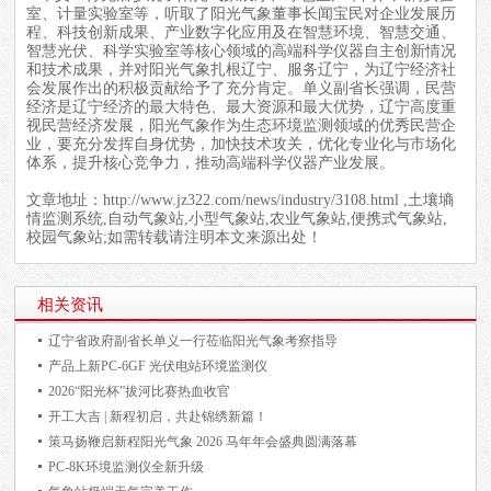
室、计量实验室等，听取了阳光气象董事长闻宝民对企业发展历
程、科技创新成果、产业数字化应用及在智慧环境、智慧交通、
智慧光伏、科学实验室等核心领域的高端科学仪器自主创新情况
和技术成果，并对阳光气象扎根辽宁、服务辽宁，为辽宁经济社
会发展作出的积极贡献给予了充分肯定。单义副省长强调，民营
经济是辽宁经济的最大特色、最大资源和最大优势，辽宁高度重
视民营经济发展，阳光气象作为生态环境监测领域的优秀民营企
业，要充分发挥自身优势，加快技术攻关，优化专业化与市场化
体系，提升核心竞争力，推动高端科学仪器产业发展。
文章地址：
http://www.jz322.com/news/industry/3108.html
,土壤墒
情监测系统,自动气象站,小型气象站,农业气象站,便携式气象站,
校园气象站;如需转载请注明本文来源出处！
相关资讯
辽宁省政府副省长单义一行莅临阳光气象考察指导
产品上新PC-6GF 光伏电站环境监测仪
2026“阳光杯”拔河比赛热血收官
开工大吉 | 新程初启，共赴锦绣新篇！
策马扬鞭启新程阳光气象 2026 马年年会盛典圆满落幕
PC-8K环境监测仪全新升级