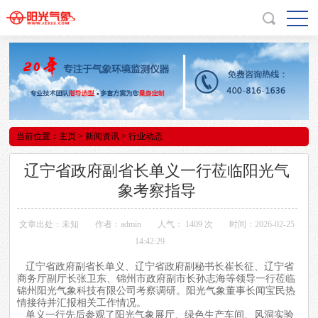
当前位置：
主页
>
新闻资讯
> 行业动态
辽宁省政府副省长单义一行莅临阳光气
象考察指导
文章出处：未知
作者：admin
人气：
1409 次
时间：2026-02-25
14:42:29
辽宁省政府副省长单义、辽宁省政府副秘书长崔长征、辽宁省
商务厅副厅长张卫东、锦州市政府副市长孙志海等领导一行莅临
锦州阳光气象科技有限公司考察调研。阳光气象董事长闻宝民热
情接待并汇报相关工作情况。
单义一行先后参观了
阳光气象
展厅、绿色生产车间、风洞实验