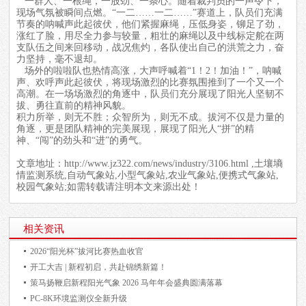
一群人、一根绳，一股劲、一条心。随着裁判员的一声令下，
现场气氛被瞬间点燃。“一二……一二……”赛道上，队员们充满
节奏的呐喊声此起彼伏，他们紧握麻绳，压低身姿，铆足了劲，
涨红了脸，用尽全力参与较量，粗壮的麻绳以及中线标定舵在两
支队伍之间来回移动，战况焦灼，各队使出自己的洪荒之力，奋
力坚持，毫不退却。
场外的啦啦队也热情高涨，大声呼喊着“1！2！加油！”，呐喊
声、欢呼声此起彼伏，将现场激烈的比赛氛围推到了一个又一个
高潮。在一场场激烈的角逐中，队员们充分展现了阳光人坚韧不
拔、勇往直前的精神风貌。
积力所举，则无不胜；众智所为，则无不成。拔河不仅是力量的
角逐，更是团队精神的完美展现，展现了阳光人“拼”的精
神、“闯”的劲头和“进”的勇气。
文章地址：
http://www.jz322.com/news/industry/3106.html
,土壤墒
情监测系统,自动气象站,小型气象站,农业气象站,便携式气象站,
校园气象站;如需转载请注明本文来源出处！
相关资讯
2026“阳光杯”拔河比赛热血收官
开工大吉 | 新程初启，共赴锦绣新篇！
策马扬鞭启新程阳光气象 2026 马年年会盛典圆满落幕
PC-8K环境监测仪全新升级