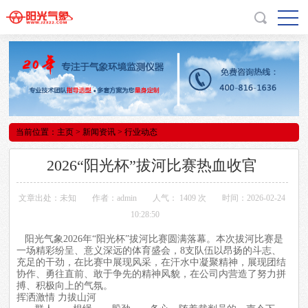
当前位置：
主页
>
新闻资讯
> 行业动态
2026“阳光杯”拔河比赛热血收官
文章出处：未知
作者：admin
人气：
1409 次
时间：2026-02-24
10:28:50
阳光气象
2026年“阳光杯”拔河比赛圆满落幕。本次拔河比赛是
一场精彩纷呈、意义深远的体育盛会，8支队伍以昂扬的斗志、
充足的干劲，在比赛中展现风采，在汗水中凝聚精神，展现团结
协作、勇往直前、敢于争先的精神风貌，在公司内营造了努力拼
搏、积极向上的气氛。
挥洒激情 力拔山河