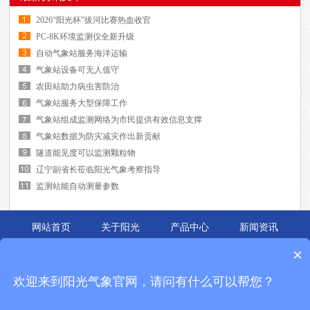
2026“阳光杯”拔河比赛热血收官
PC-8K环境监测仪全新升级
自动气象站服务海洋运输
气象站设备可无人值守
农田站助力病虫害防治
气象站服务大型保障工作
气象站组成监测网络为市民提供有效信息支撑
气象站数据为防灾减灾作出新贡献
隧道能见度可以监测颗粒物
辽宁副省长莅临阳光气象考察指导
监测站能自动测量参数
网站首页
关于阳光
产品中心
新闻资讯
应用案例
联系我们
×
锦州阳光的主要产品有
便携式气象站
,
自动气象站
,
能见度仪
等,是中国领先的气象
欢迎来到阳光气象官网，请问有什么可以帮您？
环境仪器与新能源检测设备解决方案提供商.成立十余年,始终致力于
校园气象站
,
能见度仪
的研发与制造,产品被广泛应用于各个领域,广受好评.