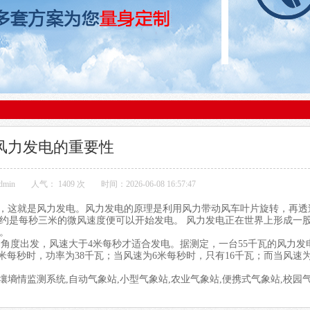
风力发电的重要性
min
人气：
1409 次
时间：2026-06-08 16:57:47
，这就是
风力发电
。风力发电的原理是利用风力带动风车叶片旋转，再透
约是每秒三米的微风速度便可以开始发电。 风力发电正在世界上形成一
。
度出发，风速大于4米每秒才适合发电。据测定，一台55千瓦的风力发
8米每秒时，功率为38千瓦；当风速为6米每秒时，只有16千瓦；而当风速
。
壤墒情监测系统,自动气象站,小型气象站,农业气象站,便携式气象站,校园