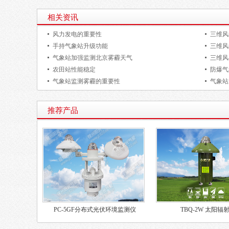
相关资讯
风力发电的重要性
三维风
手持气象站升级功能
三维风
气象站加强监测北京雾霾天气
三维风
农田站性能稳定
防爆气
气象站监测雾霾的重要性
气象站
推荐产品
PC-5GF分布式光伏环境监测仪
TBQ-2W 太阳辐