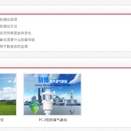
的测试原理
的测试方法
在空间维度如何变化
象站需要什么防爆等级
用于数据实时监测
射仪
PC-8型防爆气象站