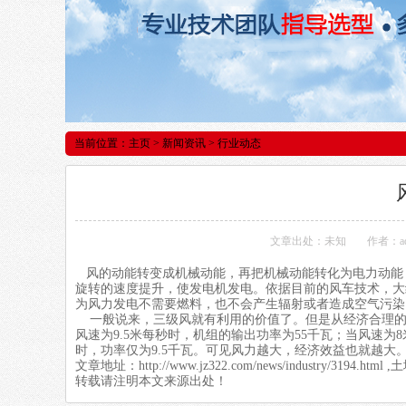
当前位置：
主页
>
新闻资讯
> 行业动态
文章出处：未知
作者：ad
风的动能转变成机械动能，再把机械动能转化为电力动能
旋转的速度提升，使发电机发电。依据目前的风车技术，大
为风力发电不需要燃料，也不会产生辐射或者造成空气污染
一般说来，三级风就有利用的价值了。但是从经济合理的角
风速为9.5米每秒时，机组的输出功率为55千瓦；当风速为
时，功率仅为9.5千瓦。可见风力越大，经济效益也就越大
文章地址：
http://www.jz322.com/news/industry/3194.html
,土
转载请注明本文来源出处！