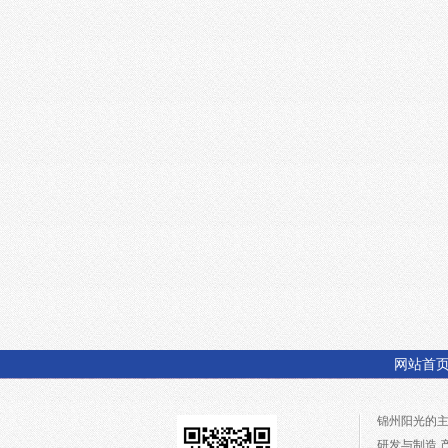
网站首
锦州阳光的
研发与制造,