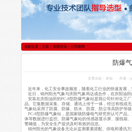
当前位置：
主页
>
新闻资讯
> 公司新闻
防爆气
文章出处：未知
作者：ad
近年来，化工安全事故频发，随着化工行业的快速发展，
近日，锦州阳光气象与庆阳气象局达成合作，在庆阳油田
安装在庆阳油田的PC-8型防爆气象站是我公司针对化工
品。它集数据采集、存储、通讯上传于一体，经过有线或无
气象站采用了防腐、防爆、防水、防震、防尘等高防护等级
PC-8型
防爆气象站
，是国家级防爆电气研究所认可产品。
体等数据进行监控。
防爆气象站
的传感器显示屏、接线箱、
警阈值，为安全生产提供及时有效的信息。
锦州阳光的气象设备无论从监测要素搭配、供电和通讯方