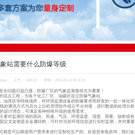
象站需要什么防爆等级
min
人气：
1409 次
时间：2026-05-14 09:58:19
安全问题日益凸显，防爆厂区的气象监测显得尤为重要！
的试点工程，为各个化工厂区、油罐区设立
防爆气象站
。
厂、油库区等特殊场所，对环境监测设备的防爆要求而研发的一款一体化环
线的通讯方式与后台上位机管理软件或云平台对接，进行数据的处理分析
的设计理念，可满足各种特殊环境的使用需求。
主要对监测区域的风向、风速、气压、环境温度、湿度、雨量、辐射或有
固定支架都是全金属结构，可针对当前环境信息进行实时监测，并对重要
式都是可以根据用户需求来进行定制化生产的。欢迎您来电咨询，我们会