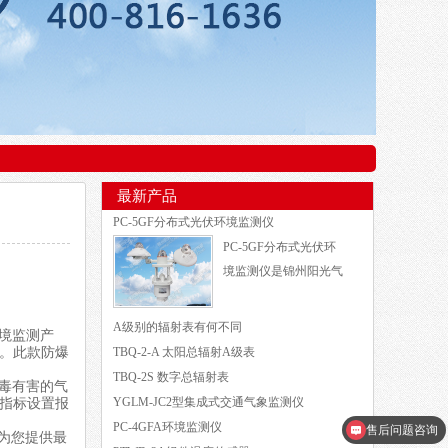
最新产品
PC-5GF分布式光伏环境监测仪
PC-5GF分布式光伏环
境监测仪是锦州阳光气
A级别的辐射表有何不同
境监测产
。此款防爆
TBQ-2-A 太阳总辐射A级表
TBQ-2S 数字总辐射表
毒有害的气
售后问题咨询
YGLM-JC2型集成式交通气象监测仪
指标设置报
PC-4GFA环境监测仪
需要详细的产品资料
为您提供最