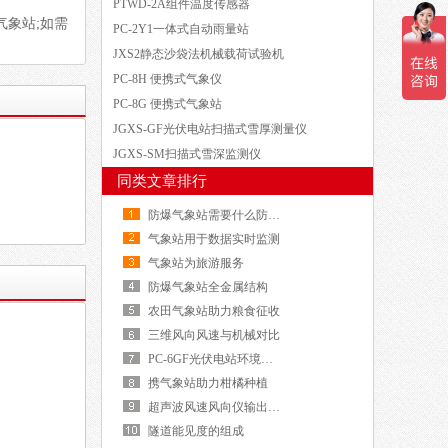
PTWD-2A组件温度传感器
气象站;如需
PC-2Y1一体式自动雨量站
JXS2静态沙袋法机械载荷试验机
PC-8H 便携式气象仪
PC-8G 便携式气象站
JGXS-GF光伏电站扫描式雪厚测量仪
JGXS-SM扫描式雪深监测仪
同类文章排行
防爆气象站需要什么防爆等级
气象站用于数据实时监测
气象站为旅游服务
防爆气象站全金属结构
农田气象站助力粮食征收
三维风向风速与机械对比
PC-6GF光伏电站环境监测仪新款设备登场
携气象站助力柑橘种植
超声波风速风向仪输出频率
隧道能见度的组成