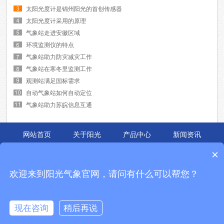
太阳光度计是锦州阳光的首创传感器
太阳光度计采用的原理
气象站走进安徽区域
环境监测仪的特点
气象站助力防灾减灾工作
气象站在寒冬里监测工作
观测站满足国标需求
自动气象站如何自动定位
气象站助力苏皖信息互通
网站首页
关于阳光
产品中心
新闻资讯
应用案例
联系我们
×
锦州阳光的主要产品有
便携式气象站
,
自动气象站
,
能见度仪
等,是中国领先的气象
欢迎来到阳光气象官网，请问有什么可以帮您？
环境仪器与新能源检测设备解决方案提供商.成立十余年,始终致力于
校园气象站
,
能见度仪
的研发与制造,产品被广泛应用于各个领域,广受好评.
企业Q Q:2270327000 全国免费电话：400-816-1636
现在咨询
稍后再说
地址：辽宁省锦州市松山新区东海大街15号 备案号：
辽ICP备07008248号-3
热销产品：便携式气象站,自动气象站,校园气象站,能见度仪