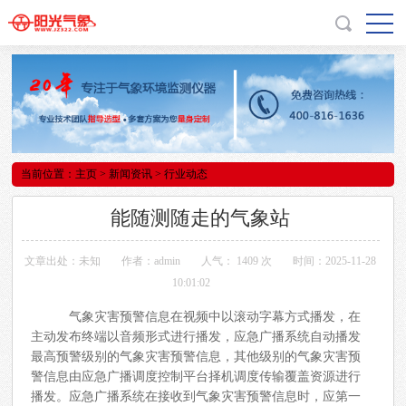
当前位置：
主页
>
新闻资讯
> 行业动态
能随测随走的气象站
文章出处：未知
作者：admin
人气：
1409 次
时间：2025-11-28
10:01:02
气象灾害预警信息在视频中以滚动字幕方式播发，在
主动发布终端以音频形式进行播发，应急广播系统自动播发
最高预警级别的气象灾害预警信息，其他级别的气象灾害预
警信息由应急广播调度控制平台择机调度传输覆盖资源进行
播发。应急广播系统在接收到气象灾害预警信息时，应第一