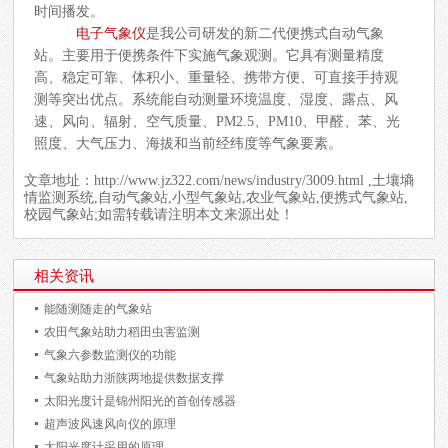
时间播发。
电子气象仪
是我公司研发的新二代便携式自动气象
站。主要用于便携条件下实施气象观测。它具有测量精度
高、稳定可靠、体积小、重量轻、携带方便、可直接手持观
测等突出优点。系统能自动测量环境温度、湿度、露点、风
速、风向、辐射、空气质量、PM2.5、PM10、甲醛、苯、光
照度、大气压力、海拔和当前经纬度等气象要素。
文章地址：
http://www.jz322.com/news/industry/3009.html
,土壤墒
情监测系统,自动气象站,小型气象站,农业气象站,便携式气象站,
校园气象站;如需转载请注明本文来源出处！
相关资讯
能随测随走的气象站
农田气象站助力稻田虫害监测
气象六参数监测仪的功能
气象站助力浙陕两地提供数据支撑
太阳光度计是锦州阳光的首创传感器
超声波风速风向仪的原理
太阳光度计采用的原理