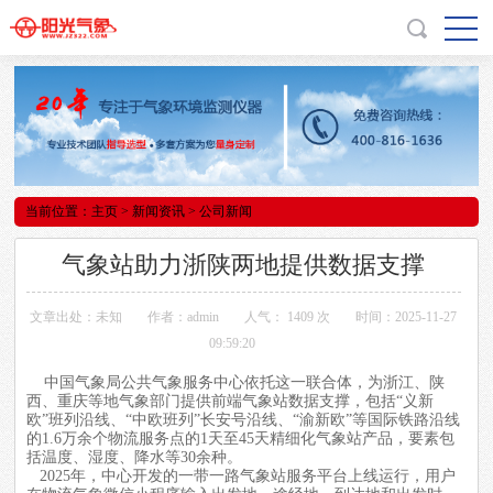
当前位置：
主页
>
新闻资讯
> 公司新闻
气象站助力浙陕两地提供数据支撑
文章出处：未知
作者：admin
人气：
1409 次
时间：2025-11-27
09:59:20
中国气象局公共气象服务中心依托这一联合体，为浙江、陕
西、重庆等地气象部门提供前端气象站数据支撑，包括“义新
欧”班列沿线、“中欧班列”长安号沿线、“渝新欧”等国际铁路沿线
的1.6万余个物流服务点的1天至45天精细化气象站产品，要素包
括温度、湿度、降水等30余种。
2025年，中心开发的一带一路
气象站
服务平台上线运行，用户