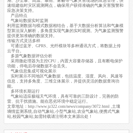
潮、沙尘暴、高温、暴雨、雾霾等气象灾害现场的应急管理，快
速组建临时灾区观测网点，确保用户获得准确的气象灾害预警和
应急决策支持。
产品特点
气象站
数据实时监测
利用监测数据与模式数据相结合，基于大数据分析算法和气象模
型算法深入解析，多角度实现气象的实时观测。为气象监测预警
提供更加准确的数据支持。
传输方式灵活多样
可通过蓝牙、GPRS、光纤模块等多种通讯方式，将数据上传
云平台。
多源气象数据评估分析
采用微处理器为主控CPU，内置大容量存储器，且有断电保护
功能，停电后存储数据不会丢失。
气象信息集成可视化展示
实时展示不同地区气象数据，包括温度、湿度、风向、风速等
信息，支持多角度、三维立体展示，并提供灵活的数据查询功
能。
多环境长期运行
气象站适应极端天气环境，具有可靠的三防设计，完善的防
雷、抗干扰措施。能在恶劣环境中稳定运行。
文章地址：
http://www.jz322.com/news/company/3072.html
,土壤
墒情监测系统,自动气象站,小型气象站,农业气象站,便携式气象
站,校园气象站;如需转载请注明本文来源出处！