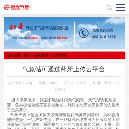
当前位置：
主页
>
新闻资讯
> 公司新闻
气象站可通过蓝牙上传云平台
文章出处：未知
作者：admin
人气：
1409 次
时间：2026-01-20
11:56:41
进入汛期以来，我国多地强降雨天气频繁，天气形势复杂多
变，各类极端自然灾害多发频发，对我国防灾减灾救灾能力提出
了更高要求。
气象灾害应急监测预警系统能够提供气象数据基础，为应急措
施推进提供一定决策依据，在一些特殊环境中可为后续应急工作
开展提供采样预警。系统整合了不同气象现象如台风、干旱、寒