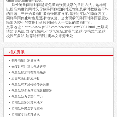
0mm/h及6mm/h的数据。
延长测量间隔时间是避免降雨强度波动的常用方法，这样可
以提高精度的同时又导致降雨数据的时延增加及瞬时数据被平均
的问题。当开始降雨时降雨强度将逐渐增涨到实际的降雨强度，
同样降雨停止时也是逐渐地恢复。当出现瞬间降雨时降雨强度仅
输出为较小的数据且延续时间会大于实际的降雨时间。
文章地址：
http://www.jz322.com/news/industry/3061.html
,土壤墒
情监测系统,自动气象站,小型气象站,农业气象站,便携式气象站,
校园气象站;如需转载请注明本文来源出处！
相关资讯
翻斗雨量计测量方法
光度计可计算大气通透率
气象站展示科普互动乐趣
农田气象站助农增收
气象站可无线传输传送数据
气象站能多角度实现数据观测
气象站助力提高生产力
监测站监测沙漠东地区
监测站升级后更加精准
监测仪支持多种通讯