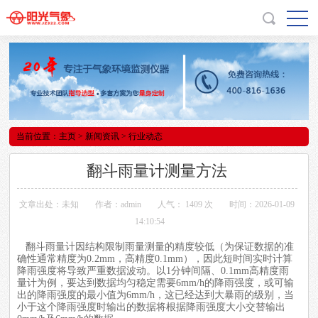
当前位置：
主页
>
新闻资讯
> 行业动态
翻斗雨量计测量方法
文章出处：未知
作者：admin
人气：
1409 次
时间：2026-01-09
14:10:54
翻斗
雨量计
因结构限制雨量测量的精度较低（为保证数据的准
确性通常精度为0.2mm，高精度0.1mm），因此短时间实时计算
降雨强度将导致严重数据波动。以1分钟间隔、0.1mm高精度雨
量计为例，要达到数据均匀稳定需要6mm/h的降雨强度，或可输
出的降雨强度的最小值为6mm/h，这已经达到大暴雨的级别，当
小于这个降雨强度时输出的数据将根据降雨强度大小交替输出