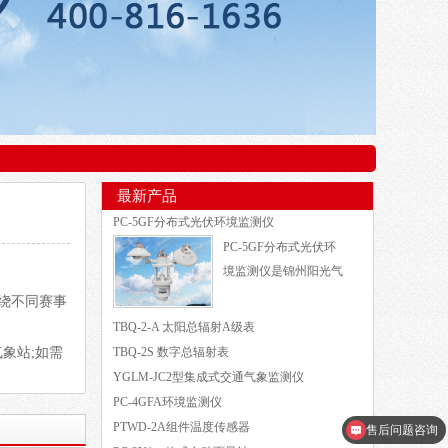
最新产品
PC-5GF分布式光伏环境监测仪
PC-5GF分布式光伏环
境监测仪是锦州阳光气
绕不同赛事
TBQ-2-A 太阳总辐射A级表
气象站;如需
TBQ-2S 数字总辐射表
YGLM-JC2型集成式交通气象监测仪
PC-4GFA环境监测仪
PTWD-2A组件温度传感器
售后问题咨询