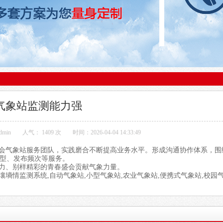
气象站监测能力强
min
人气：
1409 次
时间：2026-04-04 14:33:49
会
气象站
服务团队，实践磨合不断提高业务水平。形成沟通协作体系，围
型、发布频次等服务。
力、别样精彩的青春盛会贡献气象力量。
壤墒情监测系统,自动气象站,小型气象站,农业气象站,便携式气象站,校园