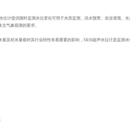
声水位计提供随时监测水位变化可用于水质监测、洪水预警、农业灌溉、
水文气象观测的要求。
量及积水量都对其行业特性有着重要的影响，SR30超声水位计是监测水
1