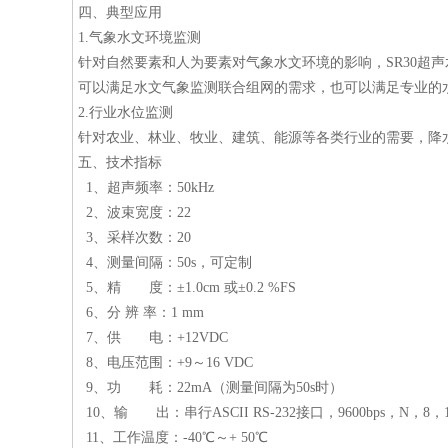
四、典型应用
1.气象水文环境监测
针对自然要素和人为要素对气象水文环境的影响，SR30超
可以满足水文气象监测联合组网的需求，也可以满足专业的
2.行业水位监测
针对农业、林业、牧业、建筑、能源等各类行业的需要，降水
五、技术指标
1、超声频率：50kHz
2、波束宽度：22
3、采样次数：20
4、测量间隔：50s，可定制
5、精 度：±1.0cm 或±0.2 %FS
6、分 辨 率：1 mm
7、供 电：+12VDC
8、电压范围：+9～16 VDC
9、功 耗：22mA（测量间隔为50s时）
10、输 出：串行ASCII RS-232接口，9600bps，N，8，
11、工作温度：-40℃～+ 50℃